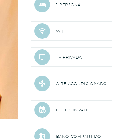


1 PERSONA


WIFI


TV PRIVADA


AIRE ACONDICIONADO


CHECK IN 24H


BAÑO COMPARTIDO