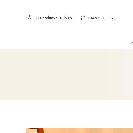
C / Catalunya, 4, Ibiza
+34 971 300 975




L