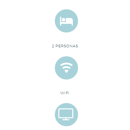


2 PERSONAS


WIFI

