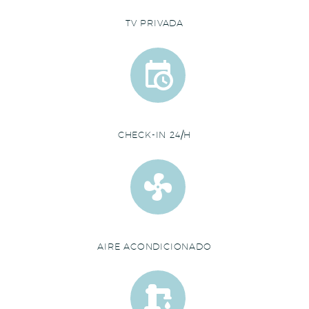
TV PRIVADA


CHECK-IN 24/H


AIRE ACONDICIONADO

